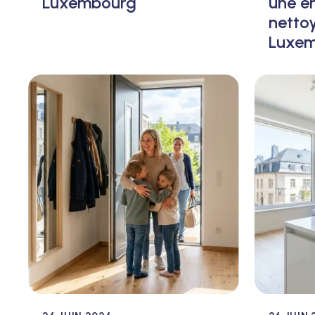
Luxembourg
une en
nettoy
Luxe