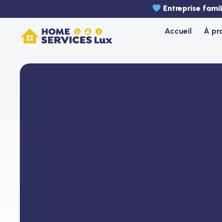
Aller
Entreprise fami
au
Accueil
À pr
contenu