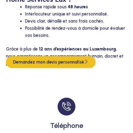
Réponse rapide sous
48 heures
Interlocuteur unique et suivi personnalisé.
Devis clair, détaillé et sans frais cachés.
Possibilité de rendez-vous à domicile pour évaluer
vos besoins.
Grâce à plus de
12 ans d’expériences au Luxembourg
,
nous garantissons un accompagnement humain, discret et
Demandez mon devis personnalisé
professionnel à chaque étape.
Téléphone