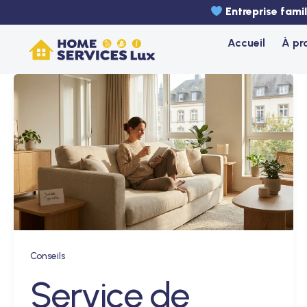
Aller
Entreprise fami
au
Accueil
À pr
contenu
Conseils
Service de