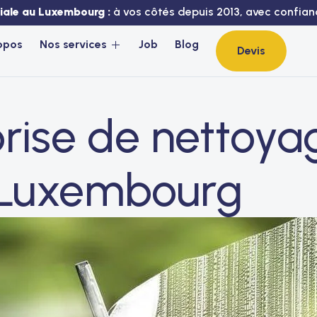
liale au Luxembourg :
à vos côtés depuis 2013, avec confianc
opos
Nos services
Job
Blog
Devis
rise de nettoya
s Luxembourg