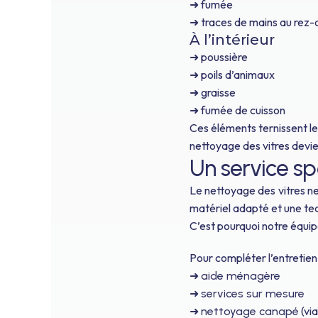
➜ fumée
➜ traces de mains au rez
À l’intérieur
➜ poussière
➜ poils d’animaux
➜ graisse
➜ fumée de cuisson
Ces éléments ternissent le
nettoyage des vitres devi
Un service sp
Le nettoyage des vitres ne
matériel adapté et une te
C’est pourquoi notre équipe
Pour compléter l’entretien
➜
aide ménagère
➜
services sur mesure
➜
(via
nettoyage canapé