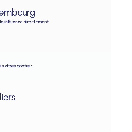
uxembourg
lle influence directement
 vitres contre :
iers