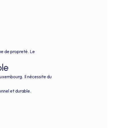
ue de propreté. Le
ble
uxembourg. Il nécessite du
onnel et durable.