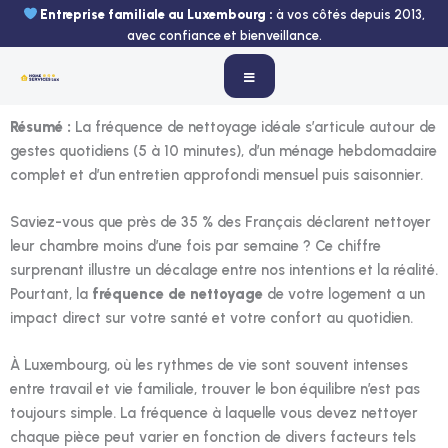
Aller
Entreprise familiale au Luxembourg :
à vos côtés depuis 2013,
au
avec confiance et bienveillance.
contenu
Résumé :
La fréquence de nettoyage idéale s’articule autour de
gestes quotidiens (5 à 10 minutes), d’un ménage hebdomadaire
complet et d’un entretien approfondi mensuel puis saisonnier.
Saviez-vous que près de 35 % des Français déclarent nettoyer
leur chambre moins d’une fois par semaine ? Ce chiffre
surprenant illustre un décalage entre nos intentions et la réalité.
Pourtant, la
fréquence de nettoyage
de votre logement a un
impact direct sur votre santé et votre confort au quotidien.
À Luxembourg, où les rythmes de vie sont souvent intenses
entre travail et vie familiale, trouver le bon équilibre n’est pas
toujours simple. La fréquence à laquelle vous devez nettoyer
chaque pièce peut varier en fonction de divers facteurs tels