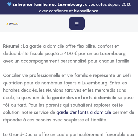
Aller
Entreprise familiale au Luxembourg :
à vos côtés depuis 2013,
au
avec confiance et bienveillance.
contenu
Résumé :
La garde à domicile offre flexibilité, confort et
déductibilité fiscale jusqu’à 5 400 € par an au Luxembourg,
avec un accompagnement personnalisé pour chaque famille.
Concilier vie professionnelle et vie familiale représente un défi
quotidien pour de nombreux foyers à Luxembourg. Entre les
horaires décalés, les réunions tardives et les mercredis sans
école, la question de la
garde des enfants à domicile
se pose
tôt ou tard. Pour les parents qui souhaitent explorer cette
solution, notre service de
garde d’enfants à domicile
permet de
répondre à ces besoins avec souplesse et fiabilité.
Le Grand-Duché offre un cadre particulièrement favorable aux