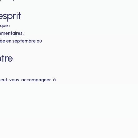
esprit
que :
lémentaires.
vée en septembre ou
tre
peut vous accompagner à