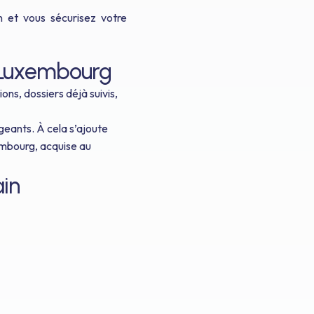
n et vous sécurisez votre
u Luxembourg
ns, dossiers déjà suivis,
igeants. À cela s’ajoute
xembourg, acquise au
in