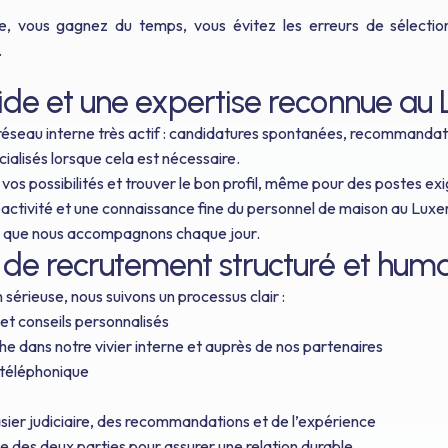
, vous gagnez du temps, vous évitez les erreurs de sélectio
.
lide et une expertise reconnue a
réseau interne très actif : candidatures spontanées, recommandatio
ialisés lorsque cela est nécessaire.
 vos possibilités et trouver le bon profil, même pour des postes ex
 réactivité et une connaissance fine du personnel de maison au Lu
es que nous accompagnons chaque jour.
 de recrutement structuré et huma
 sérieuse, nous suivons un processus clair :
et conseils personnalisés
e dans notre vivier interne et auprès de nos partenaires
 téléphonique
asier judiciaire, des recommandations et de l’expérience
 des deux parties pour assurer une relation durable