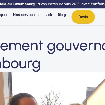
liale au Luxembourg :
à vos côtés depuis 2013, avec confianc
opos
Nos services
Job
Blog
Devis
tement gouvern
bourg