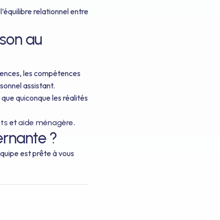
’équilibre relationnel entre
ison au
igences, les compétences
sonnel assistant.
que quiconque les réalités
et
.
nts
aide ménagère
rnante ?
équipe est prête à vous