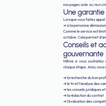
nos pages
aide au recru
Une garantie e
Lorsque vous faites appel 
➜ si la personne démission
Comme le service est limi
octobre. Cela permet d’anti
Conseils et 
gouvernante
Même si vous souhaitez
chaque étape. Ainsi, nous 
➜ la recherche du bon profi
➜ le tri et l’analyse des c
➜ les conseils juridiques e
➜ la rédaction du contrat
➜ l’évaluation des compét